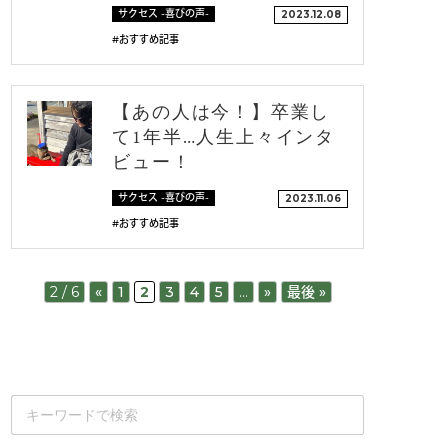
サクセス -喜びの声-
2023.12.08
#おすすめ記事
【あの人は今！】卒業し
て1年半…人生上々インタ
ビュー！
サクセス -喜びの声-
2023.11.06
#おすすめ記事
2 / 6
«
1
2
3
4
5
...
»
最後 »