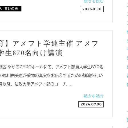
続きを読む
 -喜びの声-
2026.01.01
育】アメフト学連主催 アメフ
学生870名向け講演
中野区 なかのZEROホールにて、アメフト部員大学生870名
の馬川由美恵が薬物の真実をお伝えするための講演を行い
2月以降、法政大学アメフト部のコーチ、…
続きを読む
2024.07.06