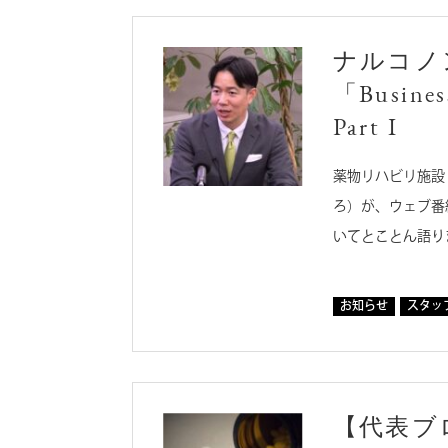
ナルコノ
「Busin
Part I
薬物リハビリ施設
ろ）が、ウェブ番組
いてとことん語り
お知らせ
スタッ
【代表ブ