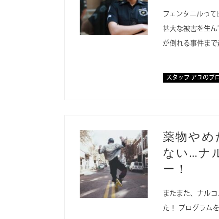
フェンタニルって
甚大な被害を生ん
が倒れる事件まで
スタッフ アユのブ
薬物やめ
ない…ナ
ー！
またまた、ナルコ
た！ プログラム