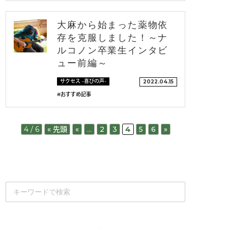
大麻から始まった薬物依
存を克服しました！～ナ
ルコノン卒業生インタビ
ュー前編～
サクセス -喜びの声-
2022.04.15
#おすすめ記事
4 / 6
« 先頭
«
...
2
3
4
5
6
»