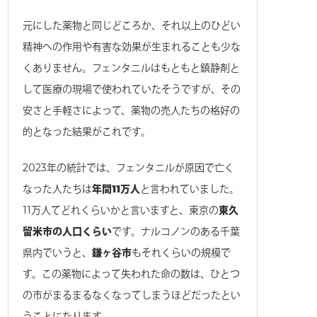
元にした薬物と同じどころか、それ以上のひどい
精神への作用や有害な効果が生まれることも少な
くありません。フェンタニルはもともと鎮静剤と
して医療の現場で使われていたそうですが、その
安さと手軽さによって、薬物の売人たちの格好の
的となった結果がこれです。
2023年の統計では、フェンタニルが原因で亡く
なった人たちは
年間11万人
と言われていました。
11万人てどれくらいかと言いますと、東京の
東久
留米市の人口くらい
です。ナルコノンのある千葉
県内でいうと、
鎌ヶ谷市
もそれくらいの規模で
す。この薬物によって失われた命の数は、ひとつ
の市がまるまるなくなってしまうほどだったとい
うことになります。