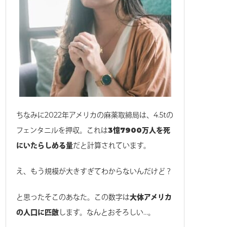
ちなみに2022年アメリカの麻薬取締局は、4.5tの
フェンタニルを押収。これは
3憶7900万人を死
にいたらしめる量
だと計算されています。
え、もう規模が大きすぎてわからないんだけど？
と思ったそこのあなた。この数字は
大体アメリカ
の人口に匹敵
します。なんとおそろしい…。