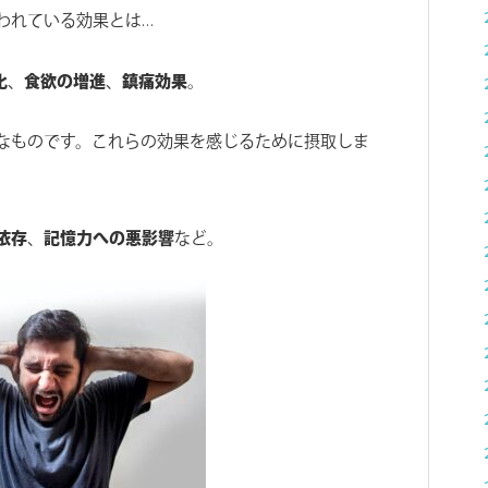
われている効果とは…
化
、
食欲の増進
、
鎮痛効果
。
なものです。これらの効果を感じるために摂取しま
依存
、
記憶力への悪影響
など。