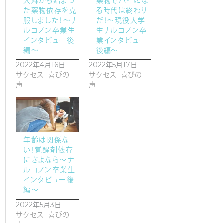
大麻から始まっ
薬物でハイにな
た薬物依存を克
る時代は終わり
服しました！～ナ
だ！～現役大学
ルコノン卒業生
生ナルコノン卒
インタビュー後
業インタビュー
編～
後編～
2022年4月16日
2022年5月17日
サクセス -喜びの
サクセス -喜びの
声-
声-
年齢は関係な
い！覚醒剤依存
にさよなら～ナ
ルコノン卒業生
インタビュー後
編～
2022年5月3日
サクセス -喜びの