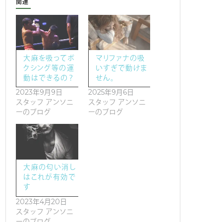
関連
大麻を吸ってボ
マリファナの吸
クシング等の運
いすぎで動けま
動はできるの？
せん。
2023年9月9日
2025年9月6日
スタッフ アンソニ
スタッフ アンソニ
ーのブログ
ーのブログ
大麻の匂い消し
はこれが有効で
す
2023年4月20日
スタッフ アンソニ
ーのブログ